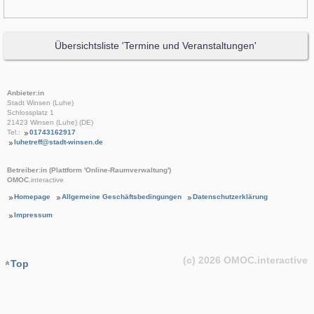
Übersichtsliste 'Termine und Veranstaltungen'
Anbieter:in
Stadt Winsen (Luhe)
Schlossplatz 1
21423 Winsen (Luhe) (DE)
Tel.:
01743162917
luhetreff@stadt-winsen.de
Betreiber:in (Plattform 'Online-Raumverwaltung')
OMOC
.interactive
Homepage
Allgemeine Geschäftsbedingungen
Datenschutzerklärung
Impressum
(c) 2026
OMOC
.interactive
Top