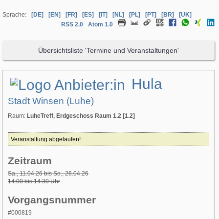
Sprache:
[DE]
[EN]
[FR]
[ES]
[IT]
[NL]
[PL]
[PT]
[BR]
[UK]
RSS 2.0
Atom 1.0
Übersichtsliste 'Termine und Veranstaltungen'
Hula
Stadt Winsen (Luhe)
Raum:
LuheTreff, Erdgeschoss Raum 1.2 [1.2]
Veranstaltung abgelaufen!
Zeitraum
Sa., 11.04.26 bis So., 26.04.26
14:00 bis 14:30 Uhr
Vorgangsnummer
#000819