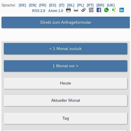
Sprache:
[DE]
[EN]
[FR]
[ES]
[IT]
[NL]
[PL]
[PT]
[BR]
[UK]
RSS 2.0
Atom 1.0
Direkt zum Anfrageformular