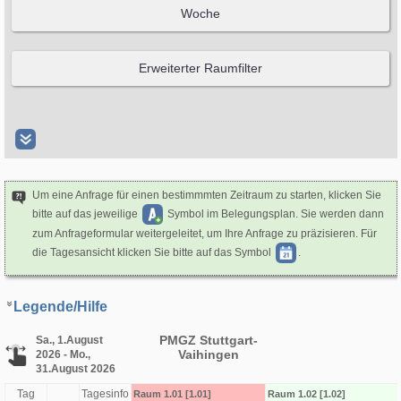
Um eine Anfrage für einen bestimmmten Zeitraum zu starten, klicken Sie
bitte auf das jeweilige
Symbol im Belegungsplan. Sie werden dann
zum Anfrageformular weitergeleitet, um Ihre Anfrage zu präzisieren. Für
die Tagesansicht klicken Sie bitte auf das Symbol
.
Legende/Hilfe
PMGZ Stuttgart-
Sa., 1.August
Vaihingen
2026 - Mo.,
31.August 2026
Tag
Tagesinfo
Raum 1.01 [1.01]
Raum 1.02 [1.02]