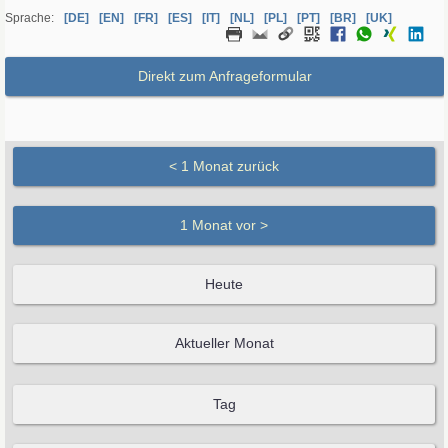
Sprache:
[DE]
[EN]
[FR]
[ES]
[IT]
[NL]
[PL]
[PT]
[BR]
[UK]
Direkt zum Anfrageformular