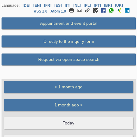
Language:
[DE]
[EN]
[FR]
[ES]
[IT]
[NL]
[PL]
[PT]
[BR]
[UK]
RSS 2.0
Atom 1.0
Appointment and event portal
Directly to the inquiry form
Request via open space search