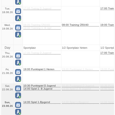
17:00 Trainig D Jugend
17:00 Train
Tue,
18.08.26
08:00 Training Ü50/40
08:00 Training Ü50/40
19:00 Traini
Wed,
19:00 Training 1. B Jgd
19.08.26
Day
Sportplatz
1/2 Sportplatz hinten
1/2 Sportpl
17:00 Trainig D Jugend
17:00 Train
Thu,
20.08.26
19:00 Punktspiel 1 Herren
19:00 Punktspiel 1 Herren
19:00 Punkt
Fri,
21.08.26
10:30 Punktspiel D Jugend
10:30 Punktspiel D Jugend
10:30 Punkt
Sat,
14:00 Spiel 2. B Jugend
14:00 Spiel 2. B Jugend
14:00 Spiel
22.08.26
14:00 Spiel 1.Bjugend
14:00 Spiel 1.Bjugend
14:00 Spiel
Sun,
23.08.26