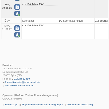
<-> 100 Jahre TSV
Sun,
30.08.26
Day
Sportplatz
1/2 Sportplatz hinten
1/2 Sportpl
<-> 100 Jahre TSV
Mon,
31.08.26
Provider
TSV Ristedt von 1926 e.V.
Sörhausenerstraße 23
28857 Syke (DE)
Phone:
01724582599
2.vorsitzender@tsv-ristedt.de
http://www.tsv-ristedt.de
Operator (Platform 'Online Room Management')
OMOC
.interactive
Homepage
Allgemeine Geschäftsbedingungen
Datenschutzerklärung