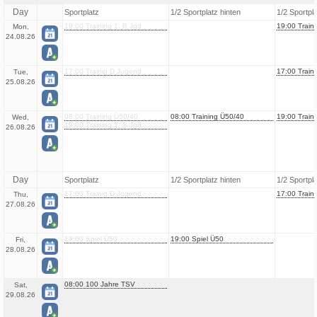
Day
Sportplatz
1/2 Sportplatz hinten
1/2 Sportpl
19:00 Training 1. B Jgd
19:00 Traini
Mon,
24.08.26
17:00 Trainig D Jugend
17:00 Train
Tue,
25.08.26
08:00 Training Ü50/40
08:00 Training Ü50/40
19:00 Traini
Wed,
19:00 Training 1. B Jgd
26.08.26
Day
Sportplatz
1/2 Sportplatz hinten
1/2 Sportpl
17:00 Trainig D Jugend
17:00 Train
Thu,
27.08.26
19:00 Spiel Ü50
19:00 Spiel Ü50
Fri,
28.08.26
08:00 100 Jahre TSV
Sat,
29.08.26