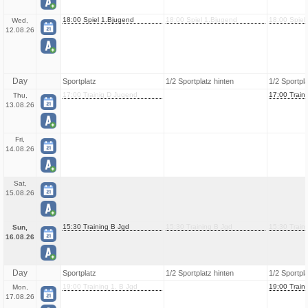
18:00 Spiel 1.Bjugend
18:00 Spiel 1.Bjugend
18:00 Spiel
Wed,
12.08.26
Day
Sportplatz
1/2 Sportplatz hinten
1/2 Sportpl
17:00 Trainig D Jugend
17:00 Train
Thu,
13.08.26
Fri,
14.08.26
Sat,
15.08.26
15:30 Training B Jgd
15:30 Training B Jgd
15:30 Train
Sun,
16.08.26
Day
Sportplatz
1/2 Sportplatz hinten
1/2 Sportpl
19:00 Training 1. B Jgd
19:00 Traini
Mon,
17.08.26