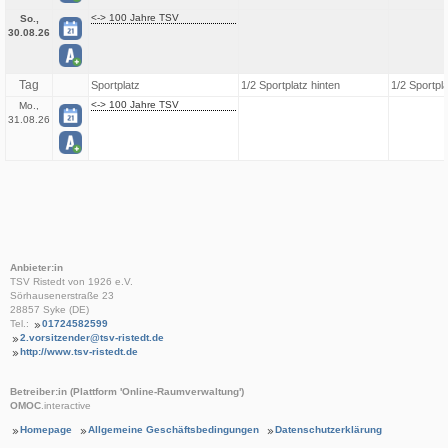
<-> 100 Jahre TSV
So.,
30.08.26
Tag
Sportplatz
1/2 Sportplatz hinten
1/2 Sportpl
<-> 100 Jahre TSV
Mo.,
31.08.26
Anbieter:in
TSV Ristedt von 1926 e.V.
Sörhausenerstraße 23
28857 Syke (DE)
Tel.:
01724582599
2.vorsitzender@tsv-ristedt.de
http://www.tsv-ristedt.de
Betreiber:in (Plattform 'Online-Raumverwaltung')
OMOC
.interactive
Homepage
Allgemeine Geschäftsbedingungen
Datenschutzerklärung