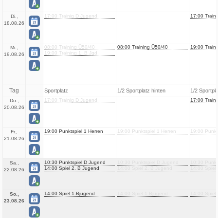
17:00 Trainig D Jugend
17:00 Train
Di.,
18.08.26
08:00 Training Ü50/40
08:00 Training Ü50/40
19:00 Traini
Mi.,
19:00 Training 1. B Jgd
19.08.26
Tag
Sportplatz
1/2 Sportplatz hinten
1/2 Sportpl
17:00 Trainig D Jugend
17:00 Train
Do.,
20.08.26
19:00 Punktspiel 1 Herren
19:00 Punktspiel 1 Herren
19:00 Punkt
Fr.,
21.08.26
10:30 Punktspiel D Jugend
10:30 Punktspiel D Jugend
10:30 Punkt
Sa.,
14:00 Spiel 2. B Jugend
14:00 Spiel 2. B Jugend
14:00 Spiel
22.08.26
14:00 Spiel 1.Bjugend
14:00 Spiel 1.Bjugend
14:00 Spiel
So.,
23.08.26