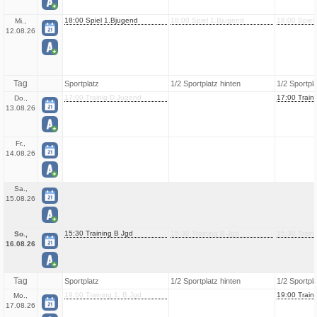
18:00 Spiel 1.Bjugend
18:00 Spiel 1.Bjugend
18:00 Spiel
Mi.,
12.08.26
Tag
Sportplatz
1/2 Sportplatz hinten
1/2 Sportpl
17:00 Trainig D Jugend
17:00 Train
Do.,
13.08.26
Fr.,
14.08.26
Sa.,
15.08.26
15:30 Training B Jgd
15:30 Training B Jgd
15:30 Train
So.,
16.08.26
Tag
Sportplatz
1/2 Sportplatz hinten
1/2 Sportpl
19:00 Training 1. B Jgd
19:00 Traini
Mo.,
17.08.26