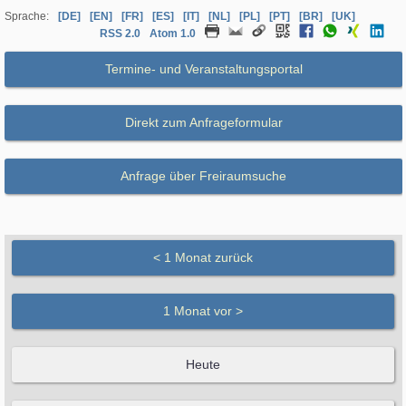
Sprache:
[DE]
[EN]
[FR]
[ES]
[IT]
[NL]
[PL]
[PT]
[BR]
[UK]
RSS 2.0
Atom 1.0
Termine- und Veranstaltungsportal
Direkt zum Anfrageformular
Anfrage über Freiraumsuche