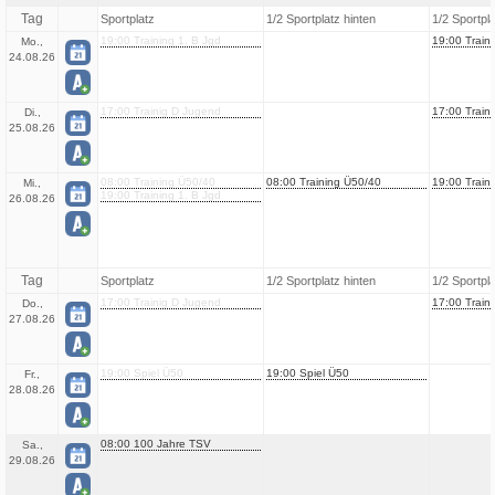
Tag
Sportplatz
1/2 Sportplatz hinten
1/2 Sportpl
19:00 Training 1. B Jgd
19:00 Traini
Mo.,
24.08.26
17:00 Trainig D Jugend
17:00 Train
Di.,
25.08.26
08:00 Training Ü50/40
08:00 Training Ü50/40
19:00 Traini
Mi.,
19:00 Training 1. B Jgd
26.08.26
Tag
Sportplatz
1/2 Sportplatz hinten
1/2 Sportpl
17:00 Trainig D Jugend
17:00 Train
Do.,
27.08.26
19:00 Spiel Ü50
19:00 Spiel Ü50
Fr.,
28.08.26
08:00 100 Jahre TSV
Sa.,
29.08.26