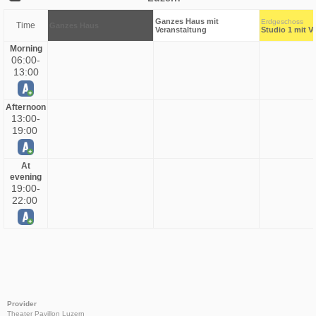
Ganzes Haus mit
Erdgeschoss
Time
Ganzes Haus
Veranstaltung
Studio 1 mit V
Morning
06:00-
13:00
Afternoon
13:00-
19:00
At
evening
19:00-
22:00
Provider
Theater Pavillon Luzern