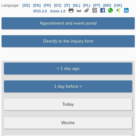
Language:
[DE]
[EN]
[FR]
[ES]
[IT]
[NL]
[PL]
[PT]
[BR]
[UK]
RSS 2.0
Atom 1.0
Appointment and event portal
Directly to the inquiry form