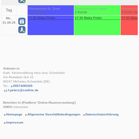
Pfarrzentrum St. Josef
Pfarrzentrum St. Josef
Pfarrzentrum
Tag
1 Pfarrsaal
2 Küche
3 Roter Sal
17:30 Blaka Probe
17:30 Blaka Probe
17:30 Blaka
Mo.,
31.08.26
Anbieter:in
Kath. Kirchenstiftung Herz-Jesu Schwürbitz
Am Redwitzer Gut 10
96247 Michelau-Schwürbitz (DE)
Tel.:
09574/80305
j.f.peters@t-online.de
Betreiber:in (Plattform 'Online-Raumverwaltung')
OMOC
.interactive
Homepage
Allgemeine Geschäftsbedingungen
Datenschutzerklärung
Impressum