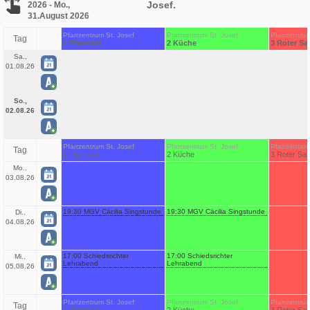
Josef.
2026 - Mo.,
31.August 2026
Pfarrzentrum St. Josef
Pfarrzentrum St. Josef
Pfarrzentrum
Tag
1 Pfarrsaal
2 Küche
3 Roter Sa
Sa.,
01.08.26
So.,
02.08.26
Pfarrzentrum St. Josef
Pfarrzentrum St. Josef
Pfarrzentrum
Tag
1 Pfarrsaal
2 Küche
3 Roter Sal
Mo.,
03.08.26
19:30 MGV Cäcilia Singstunde
19:30 MGV Cäcilia Singstunde
Di.,
04.08.26
17:00 Schiedsrichter
17:00 Schiedsrichter
Mi.,
Lehrabend
Lehrabend
05.08.26
Pfarrzentrum St. Josef
Pfarrzentrum St. Josef
Pfarrzentrum
Tag