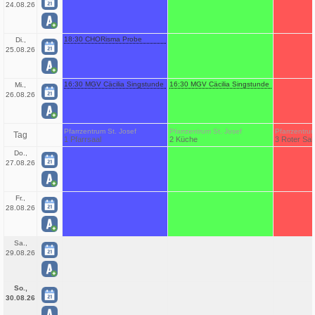
24.08.26
18:30 CHORisma Probe
Di.,
25.08.26
16:30 MGV Cäcilia Singstunde
16:30 MGV Cäcilia Singstunde
Mi.,
26.08.26
Pfarrzentrum St. Josef
Pfarrzentrum St. Josef
Pfarrzentrum
Tag
1 Pfarrsaal
2 Küche
3 Roter Sal
Do.,
27.08.26
Fr.,
28.08.26
Sa.,
29.08.26
So.,
30.08.26