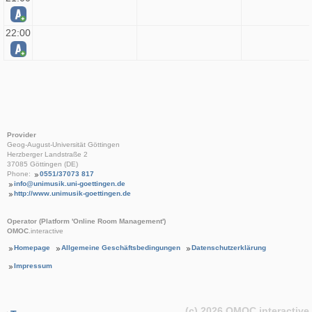
22:00
Provider
Geog-August-Universität Göttingen
Herzberger Landstraße 2
37085 Göttingen (DE)
Phone:
0551/37073 817
info@unimusik.uni-goettingen.de
http://www.unimusik-goettingen.de
Operator (Platform 'Online Room Management')
OMOC
.interactive
Homepage
Allgemeine Geschäftsbedingungen
Datenschutzerklärung
Impressum
(c) 2026
OMOC
.interactive