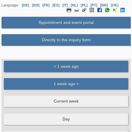
Language:
[DE]
[EN]
[FR]
[ES]
[IT]
[NL]
[PL]
[PT]
[BR]
[UK]
Appointment and event portal
Directly to the inquiry form