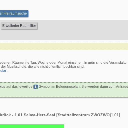
er Freiraumsuche
denen Räumen je Tag, Woche oder Monat einsehen. In grün sind die Veranstaltungs
r Musikschule, die alle nicht öffentlich buchbar sind.
ular
.
itte auf das jeweilige
Symbol im Belegungsplan. Sie werden dann zum Anfragefor
rück - 1.01 Selma-Herz-Saal [Stadtteilzentrum ZWOZWO|1.01]