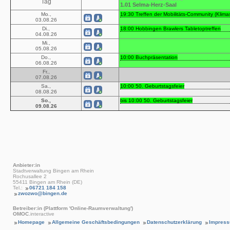
Tag
1.01 Selma-Herz-Saal
Mo.,
19:30 Treffen der Mobilitäts-Community (Klim
03.08.26
Di.,
18:00 Hobbingen Brawlers Tabletoptreffen
04.08.26
Mi.,
05.08.26
Do.,
10:00 Buchpräsentation
06.08.26
Fr.,
07.08.26
Sa.,
10:00 50. Geburtstagsfeier
08.08.26
So.,
bis 10:00 50. Geburtstagsfeier
09.08.26
Anbieter:in
Stadtverwaltung Bingen am Rhein
Rochusallee 2
55411 Bingen am Rhein (DE)
Tel.:
06721 184 158
zwozwo@bingen.de
Betreiber:in (Plattform 'Online-Raumverwaltung')
OMOC
.interactive
Homepage
Allgemeine Geschäftsbedingungen
Datenschutzerklärung
Impres