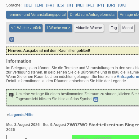
Sprache:
[DE]
[EN]
[FR]
[ES]
[IT]
[NL]
[PL]
[PT]
[BR]
[UK]
Termine- und Veranstaltungsportal
Direkt zum Anfrageformular
Anfrage üb
Hinweis: Ausgabe ist mit dem Raumfilter gefiltert!
Information
Im Belegungsplan können Sie die Termine und Veranstaltungen in den verschie
zur Verfügung stehen. In gelb sehen Sie die Büroräume und in blau die Räume de
Wenn Sie einen Raum buchen möchten gelangen Sie hier zum
Anfrageform
Detail-Informationen zu den Räumen entnehmen Sie bitte der Legende.
Um eine Anfrage für einen bestimmmten Zeitraum zu starten, klicken Sie b
Tagesansicht klicken Sie bitte auf das Symbol
.
Legende/Hilfe
ZWOZWO Stadtteilzentrum Bingerb
Mo., 3.August 2026 - So., 9.August
2026
Stadtteilzentrum ZWOZWO