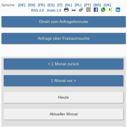
Sprache:
[DE]
[EN]
[FR]
[ES]
[IT]
[NL]
[PL]
[PT]
[BR]
[UK]
RSS 2.0
Atom 1.0
Direkt zum Anfrageformular
Anfrage über Freiraumsuche