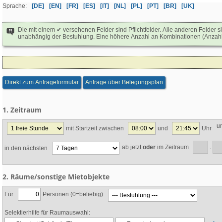
Sprache:
[DE]
[EN]
[FR]
[ES]
[IT]
[NL]
[PL]
[PT]
[BR]
[UK]
Die mit einem ✔ versehenen Felder sind Pflichtfelder. Alle anderen Felder 
unabhängig der Bestuhlung. Eine höhere Anzahl an Kombinationen (Anzahl a
Direkt zum Anfrageformular
Anfrage über Belegungsplan
1. Zeitraum
u
mit Startzeit zwischen
und
Uhr
ab jetzt
oder
im Zeitraum
in den nächsten
.
2. Räume/sonstige Mietobjekte
Für
Personen (0=beliebig)
Selektierhilfe für Raumauswahl: