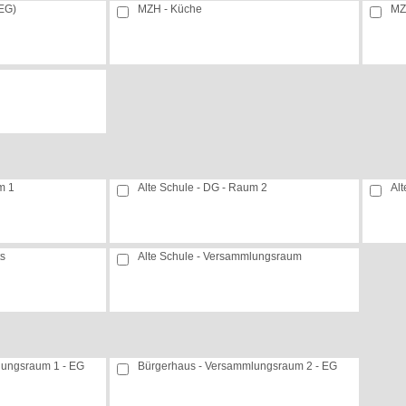
EG)
MZH - Küche
MZ
m 1
Alte Schule - DG - Raum 2
Al
ts
Alte Schule - Versammlungsraum
lungsraum 1 - EG
Bürgerhaus - Versammlungsraum 2 - EG