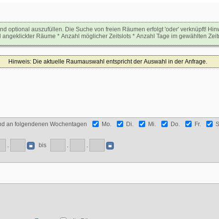
sind optional auszufüllen. Die Suche von freien Räumen erfolgt 'oder' verknüpft! 
ngeklickter Räume * Anzahl möglicher Zeitslots * Anzahl Tage im gewählten Zeit
Hinweis: Die aktuelle Raumauswahl entspricht der Auswahl in der Anfrage.
nd an folgendenen Wochentagen
Mo.
Di.
Mi.
Do.
Fr.
S
bis
.
.
.