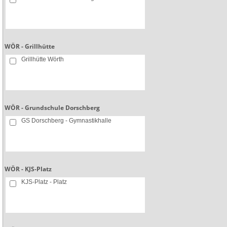
WÖR - Grillhütte
Grillhütte Wörth
WÖR - Grundschule Dorschberg
GS Dorschberg - Gymnastikhalle
WÖR - KJS-Platz
KJS-Platz - Platz