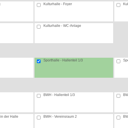
k
Kulturhalle - Foyer
Kul
Kulturhalle - WC-Anlage
Sporthalle - Hallenteil 1/3
Spo
BWH - Hallenteil 1/3
BWH
n der Halle
BWH - Vereinsraum 2
BW