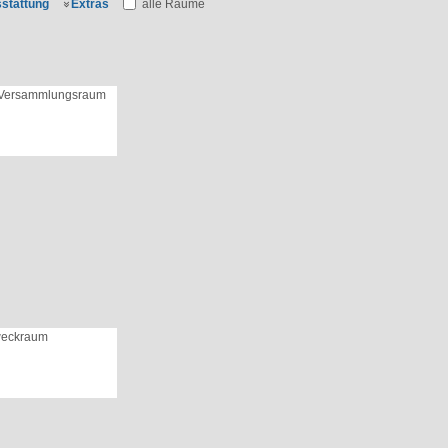
stattung
Extras
alle Räume
 Versammlungsraum
weckraum