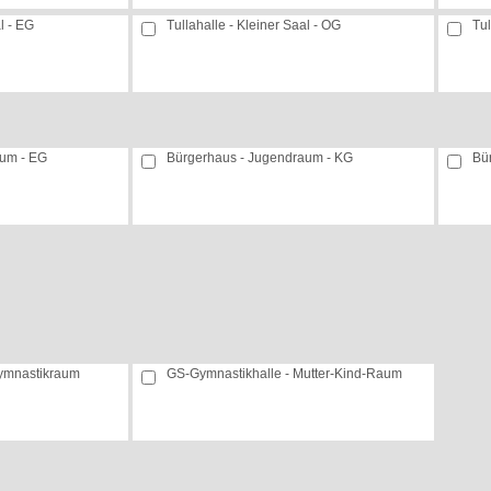
l - EG
Tullahalle - Kleiner Saal - OG
Tul
aum - EG
Bürgerhaus - Jugendraum - KG
Bü
Gymnastikraum
GS-Gymnastikhalle - Mutter-Kind-Raum