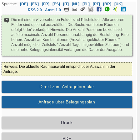
Sprache:
[DE]
[EN]
[FR]
[ES]
[IT]
[NL]
[PL]
[PT]
[BR]
[UK]
RSS 2.0
Atom 1.0
Die mit einem ✔ versehenen Felder sind Pflichtfelder. Alle anderen
Felder sind optional auszufüllen. Die Suche von freien Räumen
erfolgt 'oder' verknüpft! Hinweis: Die Anzahl Personen bezieht sich
auf die maximale Anzahl Personen unabhängig der Bestuhlung. Eine
höhere Anzahl an Kombinationen (Anzahl angeklickter Räume *
Anzahl möglicher Zeitslots * Anzahl Tage im gewählten Zeitraum) und
eine hohe Belegungsintensität verlängert die Dauer der Ausgabe.
Hinweis: Die aktuelle Raumauswahl entspricht der Auswahl in der
Anfrage.
Direkt zum Anfrageformular
Anfrage über Belegungsplan