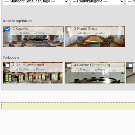
Kapellengebäude
2 Kapelle
3 Raum Sitina
Details
Fotos
Details
Fotos
Torbogen
1 Raum Westerholt
4 Galerie Fürstenberg
Details
Fotos
Details
Fotos