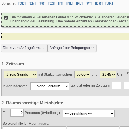
Sprache:
[DE]
[EN]
[FR]
[ES]
[IT]
[NL]
[PL]
[PT]
[BR]
[UK]
Die mit einem ✔ versehenen Felder sind Pflichtfelder. Alle anderen Felder 
unabhängig der Bestuhlung. Eine höhere Anzahl an Kombinationen (Anzahl a
Direkt zum Anfrageformular
Anfrage über Belegungsplan
1. Zeitraum
u
mit Startzeit zwischen
und
Uhr
ab jetzt
oder
im Zeitraum
in den nächsten
.
2. Räume/sonstige Mietobjekte
Für
Personen (0=beliebig)
Selektierhilfe für Raumauswahl: