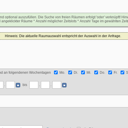
sind optional auszufüllen. Die Suche von freien Räumen erfolgt 'oder' verknüpft! 
ngeklickter Räume * Anzahl möglicher Zeitslots * Anzahl Tage im gewählten Zeit
Hinweis: Die aktuelle Raumauswahl entspricht der Auswahl in der Anfrage.
nd an folgendenen Wochentagen
Mo.
Di.
Mi.
Do.
Fr.
S
bis
.
.
.