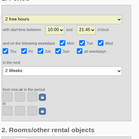
with start time between
and
o'clock
and on the following weekdays
Mon
Tue
Wed
Thu
Fri
Sat
Sun
all weekdays
in the next
from now
or
in the period
.
.
to
.
.
2. Rooms/other rental objects