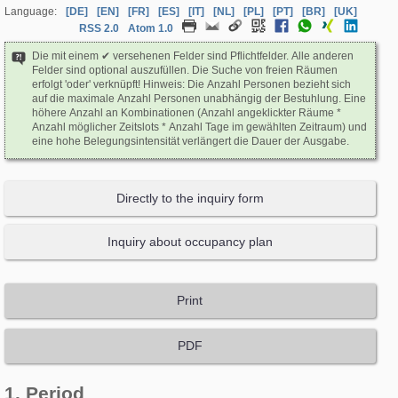
Language:
[DE]
[EN]
[FR]
[ES]
[IT]
[NL]
[PL]
[PT]
[BR]
[UK]
RSS 2.0
Atom 1.0
Die mit einem ✔ versehenen Felder sind Pflichtfelder. Alle anderen
Felder sind optional auszufüllen. Die Suche von freien Räumen
erfolgt 'oder' verknüpft! Hinweis: Die Anzahl Personen bezieht sich
auf die maximale Anzahl Personen unabhängig der Bestuhlung. Eine
höhere Anzahl an Kombinationen (Anzahl angeklickter Räume *
Anzahl möglicher Zeitslots * Anzahl Tage im gewählten Zeitraum) und
eine hohe Belegungsintensität verlängert die Dauer der Ausgabe.
Directly to the inquiry form
Inquiry about occupancy plan
1. Period