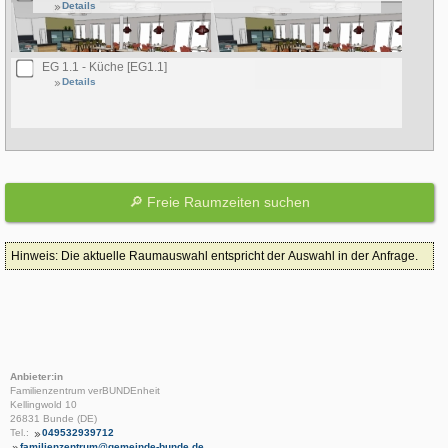
Details
EG 1.1 - Küche [EG1.1]
Details
Hinweis: Die aktuelle Raumauswahl entspricht der Auswahl in der Anfrage.
Anbieter:in
Familienzentrum verBUNDEnheit
Kellingwold 10
26831 Bunde (DE)
Tel.:
049532939712
familienzentrum@gemeinde-bunde.de