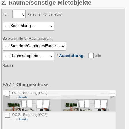
2. Räume/sonstige Mietobjekte
Für
Personen (0=beliebig)
Selektierhilfe für Raumauswahl:
Ausstattung
alle
Räume
FAZ 1.Obergeschoss
OG 1 - Beratung [OG1]
Details
OG 2 - Beratung [OG2]
Details