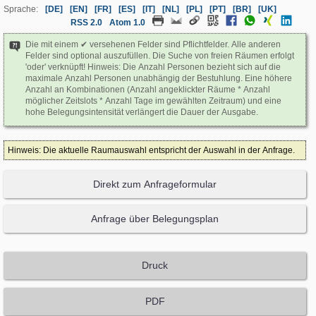
Sprache:
[DE]
[EN]
[FR]
[ES]
[IT]
[NL]
[PL]
[PT]
[BR]
[UK]
RSS 2.0
Atom 1.0
Die mit einem ✔ versehenen Felder sind Pflichtfelder. Alle anderen
Felder sind optional auszufüllen. Die Suche von freien Räumen erfolgt
'oder' verknüpft! Hinweis: Die Anzahl Personen bezieht sich auf die
maximale Anzahl Personen unabhängig der Bestuhlung. Eine höhere
Anzahl an Kombinationen (Anzahl angeklickter Räume * Anzahl
möglicher Zeitslots * Anzahl Tage im gewählten Zeitraum) und eine
hohe Belegungsintensität verlängert die Dauer der Ausgabe.
Hinweis: Die aktuelle Raumauswahl entspricht der Auswahl in der Anfrage.
Direkt zum Anfrageformular
Anfrage über Belegungsplan