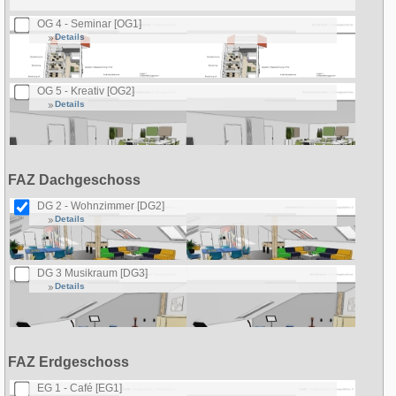
OG 4 - Seminar [OG1]
Details
OG 5 - Kreativ [OG2]
Details
FAZ Dachgeschoss
DG 2 - Wohnzimmer [DG2]
Details
DG 3 Musikraum [DG3]
Details
FAZ Erdgeschoss
EG 1 - Café [EG1]