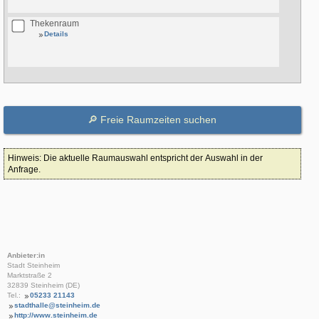
Thekenraum
Details
Hinweis: Die aktuelle Raumauswahl entspricht der Auswahl in der
Anfrage.
Anbieter:in
Stadt Steinheim
Marktstraße 2
32839 Steinheim (DE)
Tel.:
05233 21143
stadthalle@steinheim.de
http://www.steinheim.de