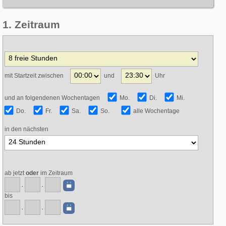
1. Zeitraum
mit Startzeit zwischen
und
Uhr
und an folgendenen Wochentagen
Mo.
Di.
Mi.
Do.
Fr.
Sa.
So.
alle Wochentage
in den nächsten
ab jetzt
oder
im Zeitraum
.
.
bis
.
.