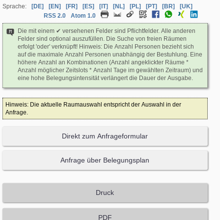
Sprache:
[DE]
[EN]
[FR]
[ES]
[IT]
[NL]
[PL]
[PT]
[BR]
[UK]
RSS 2.0
Atom 1.0
Die mit einem ✔ versehenen Felder sind Pflichtfelder. Alle anderen
Felder sind optional auszufüllen. Die Suche von freien Räumen
erfolgt 'oder' verknüpft! Hinweis: Die Anzahl Personen bezieht sich
auf die maximale Anzahl Personen unabhängig der Bestuhlung. Eine
höhere Anzahl an Kombinationen (Anzahl angeklickter Räume *
Anzahl möglicher Zeitslots * Anzahl Tage im gewählten Zeitraum) und
eine hohe Belegungsintensität verlängert die Dauer der Ausgabe.
Hinweis: Die aktuelle Raumauswahl entspricht der Auswahl in der
Anfrage.
Direkt zum Anfrageformular
Anfrage über Belegungsplan