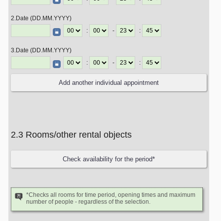
2.Date (DD.MM.YYYY)
:
-
:
3.Date (DD.MM.YYYY)
:
-
:
2.3 Rooms/other rental objects
*Checks all rooms for time period, opening times and maximum
number of people - regardless of the selection.