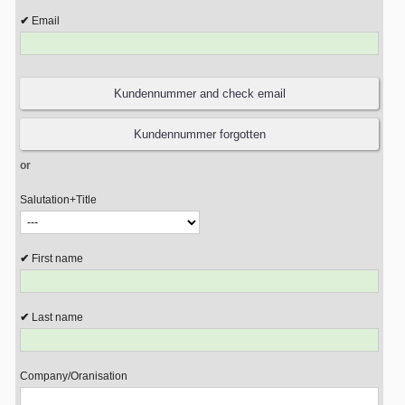
Email
or
Salutation+Title
First name
Last name
Company/Oranisation