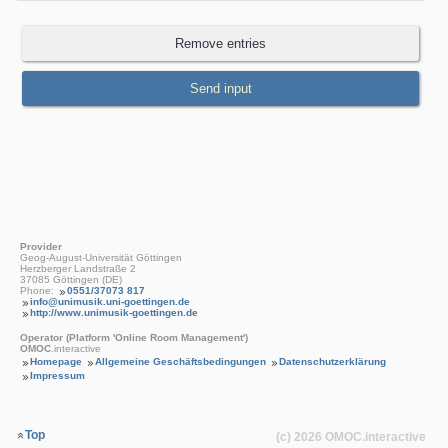
Provider
Geog-August-Universität Göttingen
Herzberger Landstraße 2
37085 Göttingen (DE)
Phone:
0551/37073 817
info@unimusik.uni-goettingen.de
http://www.unimusik-goettingen.de
Operator (Platform 'Online Room Management')
OMOC
.interactive
Homepage
Allgemeine Geschäftsbedingungen
Datenschutzerklärung
Impressum
Top
(c) 2026
OMOC
.interactive