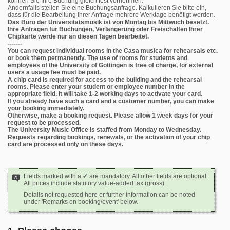
können Sie Ihre Buchung gleich fest vornehmen.
Andernfalls stellen Sie eine Buchungsanfrage. Kalkulieren Sie bitte ein,
dass für die Bearbeitung Ihrer Anfrage mehrere Werktage benötigt werden.
Das Büro der Universitätsmusik ist von Montag bis Mittwoch besetzt.
Ihre Anfragen für Buchungen, Verlängerung oder Freischalten Ihrer
Chipkarte werde nur an diesen Tagen bearbeitet.
-------
You can request individual rooms in the Casa musica for rehearsals etc.
or book them permanently. The use of rooms for students and
employees of the University of Göttingen is free of charge, for external
users a usage fee must be paid.
A chip card is required for access to the building and the rehearsal
rooms. Please enter your student or employee number in the
appropriate field. It will take 1-2 working days to activate your card.
If you already have such a card and a customer number, you can make
your booking immediately.
Otherwise, make a booking request. Please allow 1 week days for your
request to be processed.
The University Music Office is staffed from Monday to Wednesday.
Requests regarding bookings, renewals, or the activation of your chip
card are processed only on these days.
Fields marked with a ✔ are mandatory. All other fields are optional.
All prices include statutory value-added tax (gross).
Details not requested here or further information can be noted
under 'Remarks on booking/event' below.