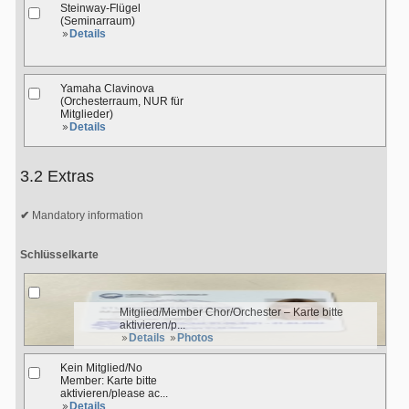
Steinway-Flügel
(Seminarraum)
Details
Yamaha Clavinova
(Orchesterraum, NUR für
Mitglieder)
Details
3.2 Extras
Mandatory information
Schlüsselkarte
Mitglied/Member Chor/Orchester – Karte bitte
aktivieren/p...
Details
Photos
Kein Mitglied/No
Member: Karte bitte
aktivieren/please ac...
Details