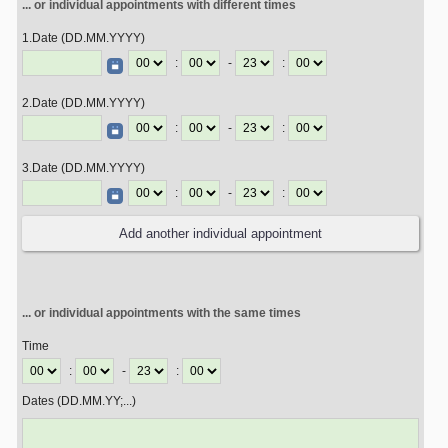
... or individual appointments with different times
1.Date (DD.MM.YYYY)
:
-
:
2.Date (DD.MM.YYYY)
:
-
:
3.Date (DD.MM.YYYY)
:
-
:
... or individual appointments with the same times
Time
:
-
:
Dates (DD.MM.YY;...)