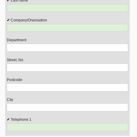
Last name
Company/Oranisation
Department
Street, No.
Postcode
City
Telephone 1