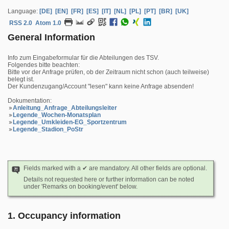
Language:
[DE]
[EN]
[FR]
[ES]
[IT]
[NL]
[PL]
[PT]
[BR]
[UK]
RSS 2.0
Atom 1.0
General Information
Info zum Eingabeformular für die Abteilungen des TSV.
Folgendes bitte beachten:
Bitte vor der Anfrage prüfen, ob der Zeitraum nicht schon (auch teilweise)
belegt ist.
Der Kundenzugang/Account "lesen" kann keine Anfrage absenden!
Dokumentation:
Anleitung_Anfrage_Abteilungsleiter
Legende_Wochen-Monatsplan
Legende_Umkleiden-EG_Sportzentrum
Legende_Stadion_PoStr
Fields marked with a ✔ are mandatory. All other fields are optional.
Details not requested here or further information can be noted
under 'Remarks on booking/event' below.
1. Occupancy information