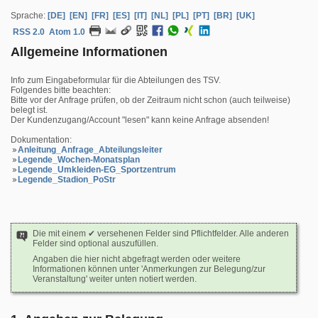
Sprache:
[DE]
[EN]
[FR]
[ES]
[IT]
[NL]
[PL]
[PT]
[BR]
[UK]
RSS 2.0
Atom 1.0
Allgemeine Informationen
Info zum Eingabeformular für die Abteilungen des TSV.
Folgendes bitte beachten:
Bitte vor der Anfrage prüfen, ob der Zeitraum nicht schon (auch teilweise)
belegt ist.
Der Kundenzugang/Account "lesen" kann keine Anfrage absenden!
Dokumentation:
Anleitung_Anfrage_Abteilungsleiter
Legende_Wochen-Monatsplan
Legende_Umkleiden-EG_Sportzentrum
Legende_Stadion_PoStr
Die mit einem ✔ versehenen Felder sind Pflichtfelder. Alle anderen
Felder sind optional auszufüllen.
Angaben die hier nicht abgefragt werden oder weitere
Informationen können unter 'Anmerkungen zur Belegung/zur
Veranstaltung' weiter unten notiert werden.