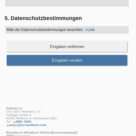
5. Datenschutzbestimmungen
Bitte die Datenschutzbestimmungen beachten:
Link
Anbieter:in
TSV 1847 Weilheim e. V.
Pollinger Straße 9
82362 Weilheim in Oberbayern (DE)
Tel.:
0881 3394
omoc@tsv-weilheim.com
Betreiber:in (Plattform 'Online-Raumverwaltung')
OMOC
.interactive