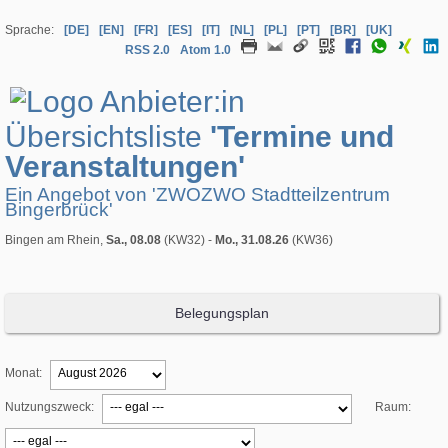
Sprache:
[DE]
[EN]
[FR]
[ES]
[IT]
[NL]
[PL]
[PT]
[BR]
[UK]
RSS 2.0
Atom 1.0
Übersichtsliste
'Termine und
Veranstaltungen'
Ein Angebot von 'ZWOZWO Stadtteilzentrum
Bingerbrück'
Bingen am Rhein,
Sa., 08.08
(KW32) -
Mo., 31.08.26
(KW36)
Belegungsplan
Monat:
Nutzungszweck:
Raum: