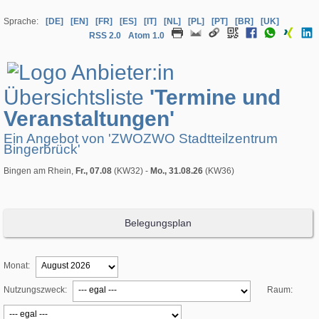
Sprache:
[DE]
[EN]
[FR]
[ES]
[IT]
[NL]
[PL]
[PT]
[BR]
[UK]
RSS 2.0
Atom 1.0
Übersichtsliste
'Termine und
Veranstaltungen'
Ein Angebot von 'ZWOZWO Stadtteilzentrum
Bingerbrück'
Bingen am Rhein,
Fr., 07.08
(KW32) -
Mo., 31.08.26
(KW36)
Belegungsplan
Monat:
Nutzungszweck:
Raum: