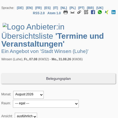
Sprache:
[DE]
[EN]
[FR]
[ES]
[IT]
[NL]
[PL]
[PT]
[BR]
[UK]
RSS 2.0
Atom 1.0
Übersichtsliste
'Termine und
Veranstaltungen'
Ein Angebot von 'Stadt Winsen (Luhe)'
Winsen (Luhe),
Fr., 07.08
(KW32) -
Mo., 31.08.26
(KW36)
Belegungsplan
Monat:
Raum:
Ansicht: