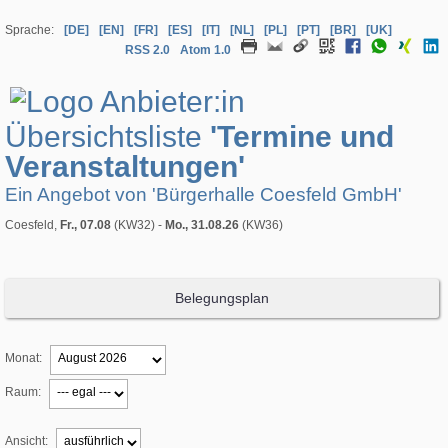
Sprache:
[DE]
[EN]
[FR]
[ES]
[IT]
[NL]
[PL]
[PT]
[BR]
[UK]
RSS 2.0
Atom 1.0
Übersichtsliste
'Termine und
Veranstaltungen'
Ein Angebot von 'Bürgerhalle Coesfeld GmbH'
Coesfeld,
Fr., 07.08
(KW32) -
Mo., 31.08.26
(KW36)
Belegungsplan
Monat:
Raum:
Ansicht: