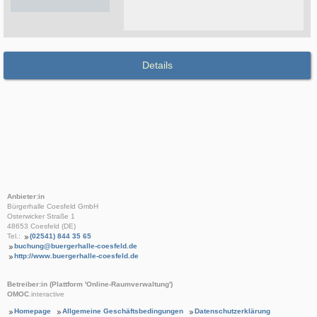
Details
Anbieter:in
Bürgerhalle Coesfeld GmbH
Osterwicker Straße 1
48653 Coesfeld (DE)
Tel.:
(02541) 844 35 65
buchung@buergerhalle-coesfeld.de
http://www.buergerhalle-coesfeld.de
Betreiber:in (Plattform 'Online-Raumverwaltung')
OMOC
.interactive
Homepage
Allgemeine Geschäftsbedingungen
Datenschutzerklärung