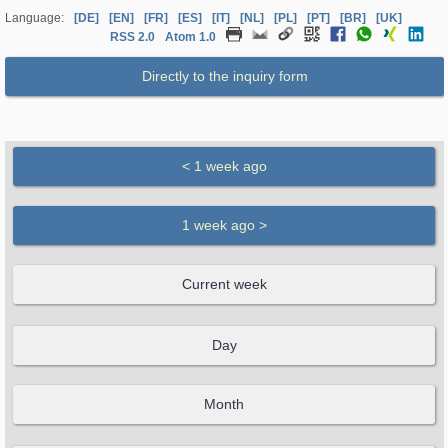
Language:
[DE]
[EN]
[FR]
[ES]
[IT]
[NL]
[PL]
[PT]
[BR]
[UK]
RSS 2.0
Atom 1.0
Directly to the inquiry form