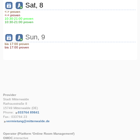
Sat, 8
<-> proven
<-> proven
10:30
-21:00
proven
10:30
-21:00
proven
Sun, 9
bis 17:00 proven
bis 17:00 proven
Provider
Stadt Mittenwalde
Rathausstraße 8
15749 Mittenwalde (DE)
Phone:
033764 89841
Fax.: 033764 23
vermietung@mittenwalde.de
Operator (Platform 'Online Room Management')
OMOC
.interactive