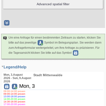
Um eine Anfrage für einen bestimmmten Zeitraum zu starten, klicken Sie
bitte auf das jeweilige
Symbol im Belegungsplan. Sie werden dann
zum Anfrageformular weitergeleitet, um Ihre Anfrage zu präzisieren. Für
die Tagesansicht klicken Sie bitte auf das Symbol
.
Legend/Help
Mon, 3.August
Stadt Mittenwalde
2026 - Sun, 9.August
2026
Mon, 3
09:00
-14:00
proven
09:00
-14:00
proven
13:00
-18:00
proven
14:00
-20:00
proven
14:30
-16:00
proven
17:00
-20:00
proven