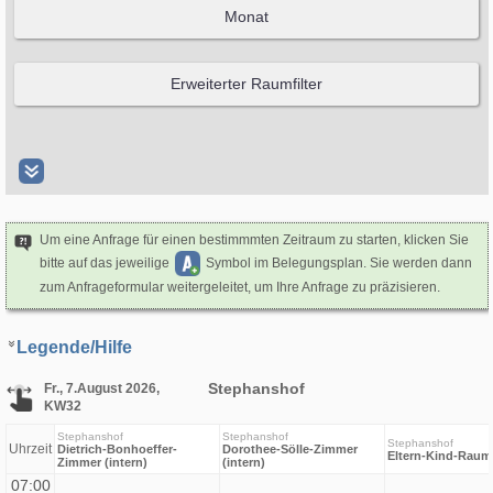
Um eine Anfrage für einen bestimmmten Zeitraum zu starten, klicken Sie
bitte auf das jeweilige
Symbol im Belegungsplan. Sie werden dann
zum Anfrageformular weitergeleitet, um Ihre Anfrage zu präzisieren.
Legende/Hilfe
Stephanshof
Fr., 7.August 2026,
KW32
Stephanshof
Stephanshof
Stephanshof
Uhrzeit
Dietrich-Bonhoeffer-
Dorothee-Sölle-Zimmer
Eltern-Kind-Raum
Zimmer (intern)
(intern)
07:00