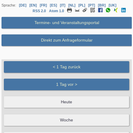
Sprache:
[DE]
[EN]
[FR]
[ES]
[IT]
[NL]
[PL]
[PT]
[BR]
[UK]
RSS 2.0
Atom 1.0
Termine- und Veranstaltungsportal
Direkt zum Anfrageformular