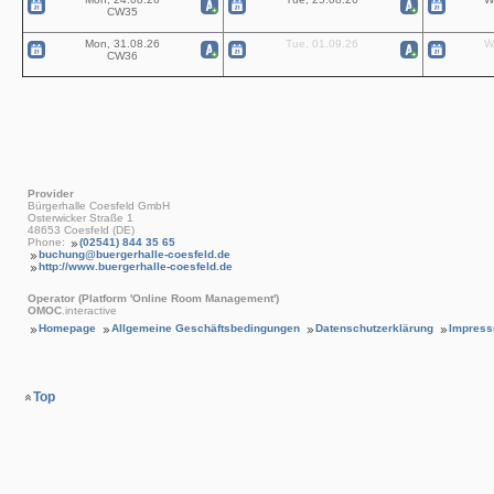
CW35
Mon, 31.08.26
Tue, 01.09.26
W
CW36
Provider
Bürgerhalle Coesfeld GmbH
Osterwicker Straße 1
48653 Coesfeld (DE)
Phone:
(02541) 844 35 65
buchung@buergerhalle-coesfeld.de
http://www.buergerhalle-coesfeld.de
Operator (Platform 'Online Room Management')
OMOC
.interactive
Homepage
Allgemeine Geschäftsbedingungen
Datenschutzerklärung
Impres
Top