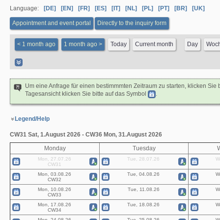
Language:
[DE]
[EN]
[FR]
[ES]
[IT]
[NL]
[PL]
[PT]
[BR]
[UK]
Appointment and event portal
Directly to the inquiry form
Um eine Anfrage für einen bestimmmten Zeitraum zu starten, klicken Sie b
Tagesansicht klicken Sie bitte auf das Symbol
.
Legend/Help
CW31 Sat, 1.August 2026 - CW36 Mon, 31.August 2026
Monday
Tuesday
Mon, 27.07.26
Tue, 28.07.26
W
CW31
Mon, 03.08.26
Tue, 04.08.26
W
CW32
Mon, 10.08.26
Tue, 11.08.26
W
CW33
Mon, 17.08.26
Tue, 18.08.26
W
CW34
Mon, 24.08.26
Tue, 25.08.26
W