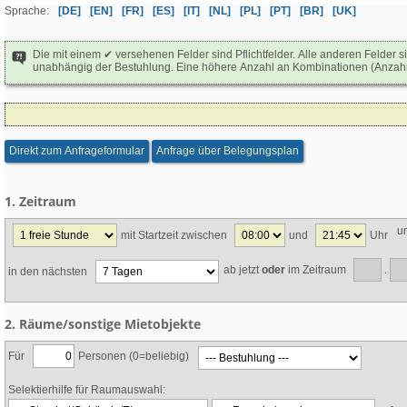
Sprache:
[DE]
[EN]
[FR]
[ES]
[IT]
[NL]
[PL]
[PT]
[BR]
[UK]
Die mit einem ✔ versehenen Felder sind Pflichtfelder. Alle anderen Felder 
unabhängig der Bestuhlung. Eine höhere Anzahl an Kombinationen (Anzahl a
Direkt zum Anfrageformular
Anfrage über Belegungsplan
1. Zeitraum
u
mit Startzeit zwischen
und
Uhr
ab jetzt
oder
im Zeitraum
in den nächsten
.
2. Räume/sonstige Mietobjekte
Für
Personen (0=beliebig)
Selektierhilfe für Raumauswahl: