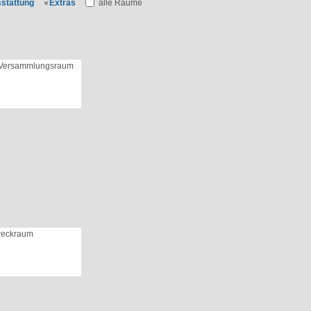
stattung
Extras
alle Räume
 Versammlungsraum
weckraum