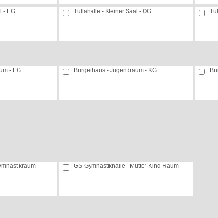
l - EG
Tullahalle - Kleiner Saal - OG
Tul
aum - EG
Bürgerhaus - Jugendraum - KG
Bü
Gymnastikraum
GS-Gymnastikhalle - Mutter-Kind-Raum