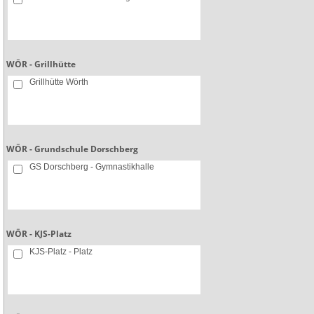
WÖR - Grillhütte
Grillhütte Wörth
WÖR - Grundschule Dorschberg
GS Dorschberg - Gymnastikhalle
WÖR - KJS-Platz
KJS-Platz - Platz