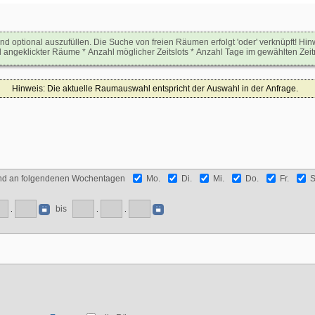
sind optional auszufüllen. Die Suche von freien Räumen erfolgt 'oder' verknüpft! 
ngeklickter Räume * Anzahl möglicher Zeitslots * Anzahl Tage im gewählten Zeit
Hinweis: Die aktuelle Raumauswahl entspricht der Auswahl in der Anfrage.
nd an folgendenen Wochentagen
Mo.
Di.
Mi.
Do.
Fr.
S
bis
.
.
.