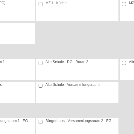
EG)
MZH - Küche
MZ
m 1
Alte Schule - DG - Raum 2
Al
ts
Alte Schule - Versammlungsraum
lungsraum 1 - EG
Bürgerhaus - Versammlungsraum 2 - EG