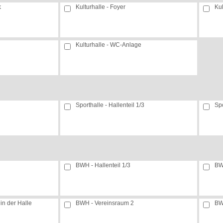
k
Kulturhalle - Foyer
Kul
Kulturhalle - WC-Anlage
Sporthalle - Hallenteil 1/3
Spo
BWH - Hallenteil 1/3
BWH
n der Halle
BWH - Vereinsraum 2
BW