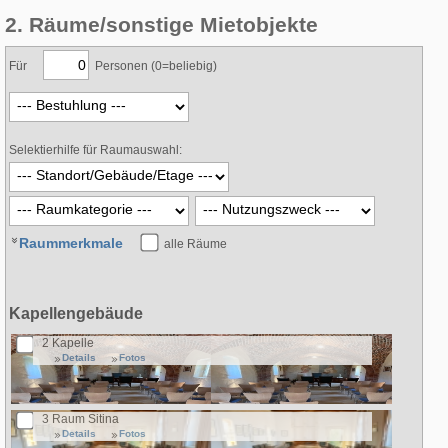
2. Räume/sonstige Mietobjekte
Für
Personen (0=beliebig)
Selektierhilfe für Raumauswahl:
Raummerkmale
alle Räume
Kapellengebäude
2 Kapelle
Details
Fotos
3 Raum Sitina
Details
Fotos