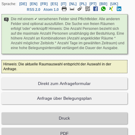
Sprache:
[DE]
[EN]
[FR]
[ES]
[IT]
[NL]
[PL]
[PT]
[BR]
[UK]
RSS 2.0
Atom 1.0
Die mit einem ✔ versehenen Felder sind Pflichtfelder. Alle anderen
Felder sind optional auszufüllen. Die Suche von freien Räumen
erfolgt 'oder' verknüpft! Hinweis: Die Anzahl Personen bezieht sich
auf die maximale Anzahl Personen unabhängig der Bestuhlung. Eine
höhere Anzahl an Kombinationen (Anzahl angeklickter Räume *
Anzahl möglicher Zeitslots * Anzahl Tage im gewählten Zeitraum) und
eine hohe Belegungsintensität verlängert die Dauer der Ausgabe.
Hinweis: Die aktuelle Raumauswahl entspricht der Auswahl in der
Anfrage.
Direkt zum Anfrageformular
Anfrage über Belegungsplan